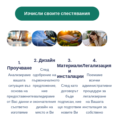
Изчисли своите спестявания
2. Дизайн
3.
4.
1.
Материали
Легализация
Проучване
След
и
Анализираме
одобрение на
Поемаме
инсталации
вашата
първоначалното
всички
ситуация въз
предложение,
След като
административни
основа на
ние
договорът
процедури за
предоставените
валидираме
бъде
легализиране
от Вас данни и
окончателния
подписан, ние
на Вашата
съответно
дизайн на
ще подготвим
инсталация за
изготвяме
място и Ви
новите Ви
собствено