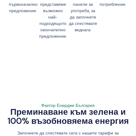
първоначално
представяме
панели за
потребление.
предложение.
възможно
употреба, за
най-
да започнете
подходящото
да спестявате
окончателно
веднага.
предложение.
Фактор Енерджи България
Преминаване към зелена и
100% възобновяема енергия
Започнете да спестявате сега с нашите тарифи за