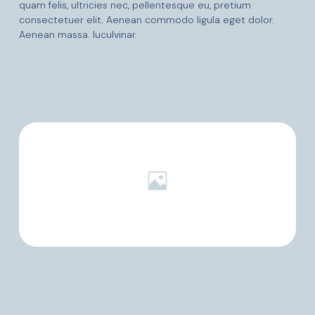
quam felis, ultricies nec, pellentesque eu, pretium
consectetuer elit. Aenean commodo ligula eget dolor.
Aenean massa. luculvinar.