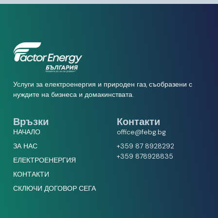
Услуги за електроенергия и природен газ, съобразени с
нуждите на бизнеса и домакинствата.
Връзки
Контакти
НАЧАЛО
office@febg.bg
ЗА НАС
+359 87 8928292
+359 878928835
ЕЛЕКТРОЕНЕРГИЯ
КОНТАКТИ
СКЛЮЧИ ДОГОВОР СЕГА